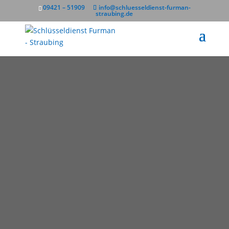
09421 – 51909
info@schluesseldienst-furman-
straubing.de